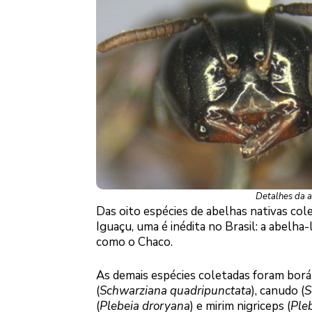
Detalhes da a
Das oito espécies de abelhas nativas col
Iguaçu, uma é inédita no Brasil: a abelha-
como o Chaco.
As demais espécies coletadas foram borá
(
Schwarziana quadripunctata
), canudo (
S
(
Plebeia droryana
) e mirim nigriceps (
Pleb