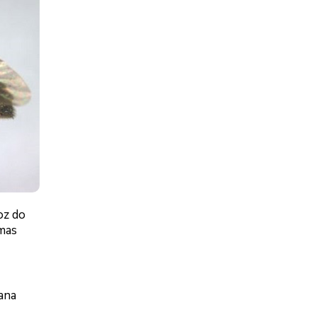
oz do
omas
yana