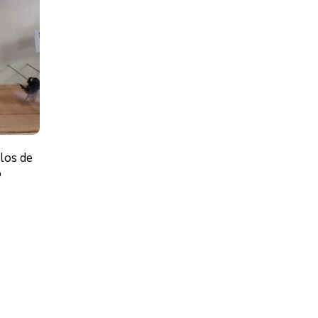
olos de
o