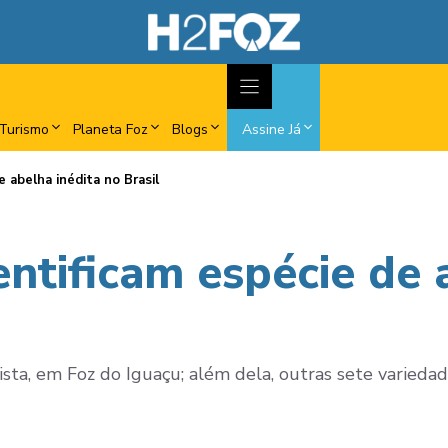
Turismo
Planeta Foz
Blogs
Assine Já
 abelha inédita no Brasil
ntificam espécie de 
ista, em Foz do Iguaçu; além dela, outras sete variedad