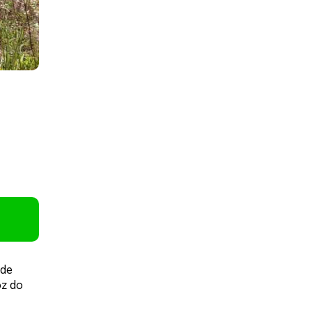
ade
oz do