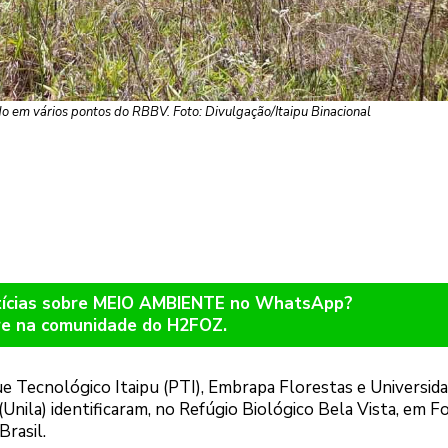
do em vários pontos do RBBV. Foto: Divulgação/Itaipu Binacional
otícias sobre MEIO AMBIENTE no WhatsApp?
re na comunidade do H2FOZ.
ue Tecnológico Itaipu (PTI), Embrapa Florestas e Universid
Unila) identificaram, no Refúgio Biológico Bela Vista, em F
Brasil.