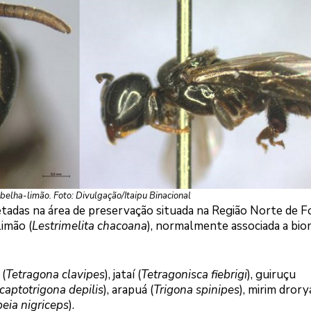
belha-limão. Foto: Divulgação/Itaipu Binacional
etadas na área de preservação situada na Região Norte de F
limão (
Lestrimelita chacoana
), normalmente associada a bi
 (
Tetragona clavipes
), jataí (
Tetragonisca fiebrigi
), guiruçu
captotrigona depilis
), arapuá (
Trigona spinipes
), mirim dror
eia nigriceps
).