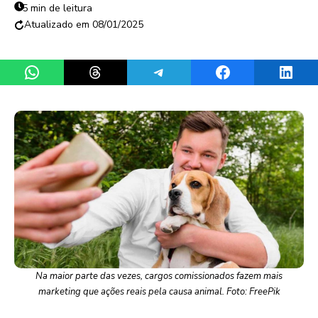
5 min de leitura
08/01/2025
Share on WhatsApp
Share on Threads
Share on Telegram
Share on Facebook
Share 
Na maior parte das vezes, cargos comissionados fazem mais
marketing que ações reais pela causa animal. Foto: FreePik