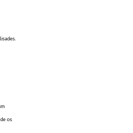
isades.
 um
 de os