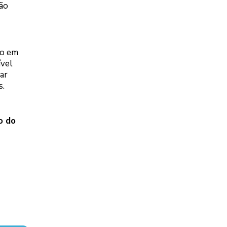
ião
o em
ível
ar
s.
o do