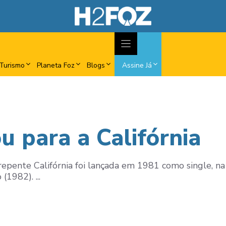
Turismo
Planeta Foz
Blogs
Assine Já
u para a Califórnia
pente Califórnia foi lançada em 1981 como single, na
1982). ...