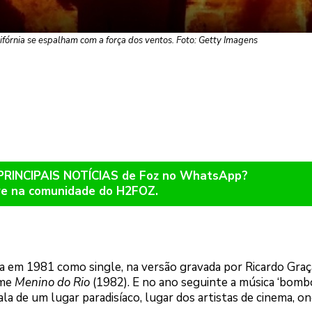
ifórnia se espalham com a força dos ventos. Foto: Getty Imagens
 PRINCIPAIS NOTÍCIAS de Foz no WhatsApp?
re na comunidade do H2FOZ.
da em 1981 como single, na versão gravada por Ricardo Graç
lme
Menino do Rio
(1982). E no ano seguinte a música ‘bombo
 de um lugar paradisíaco, lugar dos artistas de cinema, on