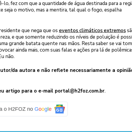
-lo, fez com que a quantidade de água destinada para a reg
 seja o motivo, mas a mentira, tal qual o fogo, espalha
presidente que nega que os
eventos climáticos extremos
sã
eza, e que somente reduzindo os níveis de poluição é poss
 uma grande batata quente nas mãos. Resta saber se vai tom
rovocar ainda mais, com suas falas e ações pra lá de polêmica
Eu não.
autor/da autora e não reflete necessariamente a opiniã
seu artigo para o e-mail portal@h2foz.com.br
.
ga o H2FOZ no
G
o
o
g
l
e