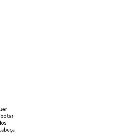
quer
 botar
dos
cabeça,