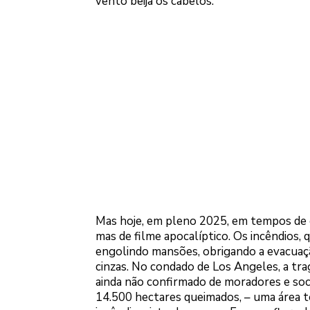
vento beija os cabelos.
Mas hoje, em pleno 2025, em tempos de e
mas de filme apocalíptico. Os incêndios, q
engolindo mansões, obrigando a evacuaçã
cinzas. No condado de Los Angeles, a t
ainda não confirmado de moradores e soco
14.500 hectares queimados, – uma área t