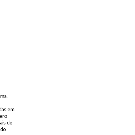
ema,
o
idas em
ero
ais de
 do