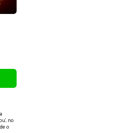
a
u’, no
de o