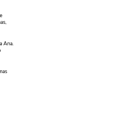
ue
as,
a Ana.
o
 mas