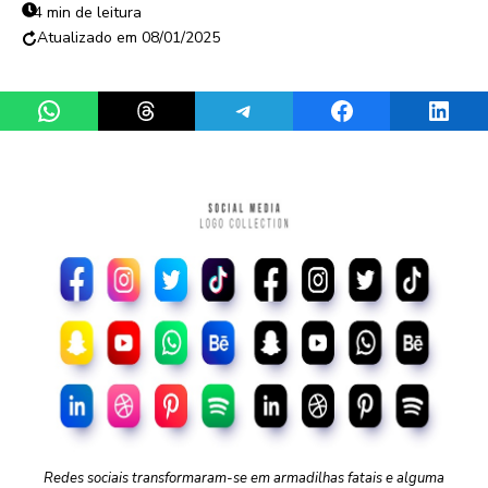
4 min de leitura
08/01/2025
Share on WhatsApp
Share on Threads
Share on Telegram
Share on Facebook
Share 
Redes sociais transformaram-se em armadilhas fatais e alguma