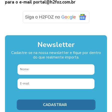
para o e-mail
portal@h2foz.com.br
Siga o H2FOZ no
G
o
o
g
l
e
Newsletter
Cadastre-se na nossa newsletter e fique por dentro
do que realmente importa.