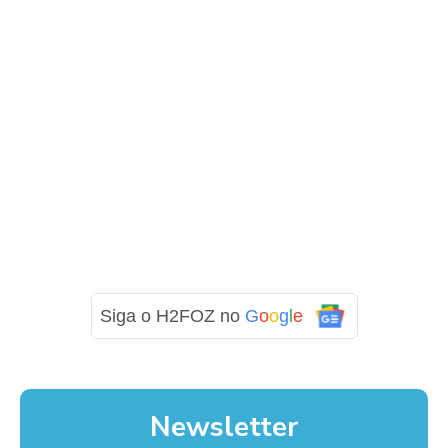
Siga o H2FOZ no
G
o
o
g
l
e
Newsletter