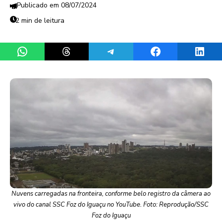
08/07/2024
2 min de leitura
Share on WhatsApp
Share on Threads
Share on Telegram
Share on Facebook
Share 
Nuvens carregadas na fronteira, conforme belo registro da câmera ao
vivo do canal SSC Foz do Iguaçu no YouTube. Foto: Reprodução/SSC
Foz do Iguaçu