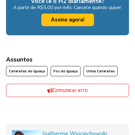
Você lê o H2 diariamente?
A partir de R$5,00 por mês. Cancele quando quiser.
Assine agora!
Assuntos
Cataratas do Iguaçu
Foz do Iguaçu
Urbia Cataratas
Comunicar erro
Guilherme Wojciechowski