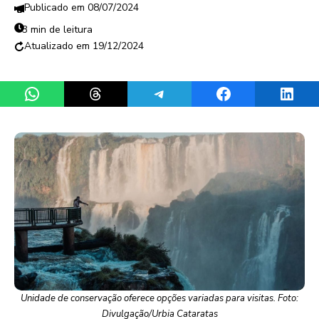
08/07/2024
3 min de leitura
19/12/2024
Share on WhatsApp
Share on Threads
Share on Telegram
Share on Facebook
Share 
Unidade de conservação oferece opções variadas para visitas. Foto:
Divulgação/Urbia Cataratas