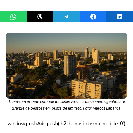
Share on WhatsApp
Share on Threads
Share on Telegram
Share on Facebook
Share 
Temos um grande estoque de casas vazias e um número igualmente
grande de pessoas em busca de um teto. Foto: Marcos Labanca.