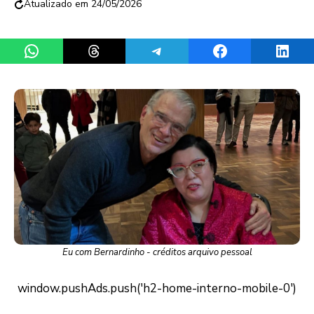
24/05/2026
Share on WhatsApp
Share on Threads
Share on Telegram
Share on Facebook
Share 
Eu com Bernardinho - créditos arquivo pessoal