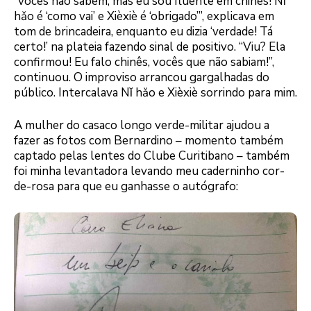
“vocês não sabem, mas eu sou fluente em chinês! Nǐ
hǎo é ‘como vai’ e Xièxiè é ‘obrigado’”, explicava em
tom de brincadeira, enquanto eu dizia ‘verdade! Tá
certo!’ na plateia fazendo sinal de positivo. “Viu? Ela
confirmou! Eu falo chinês, vocês que não sabiam!”,
continuou. O improviso arrancou gargalhadas do
público. Intercalava Nǐ hǎo e Xièxiè sorrindo para mim.
A mulher do casaco longo verde-militar ajudou a
fazer as fotos com Bernardino – momento também
captado pelas lentes do Clube Curitibano – também
foi minha levantadora levando meu caderninho cor-
de-rosa para que eu ganhasse o autógrafo: