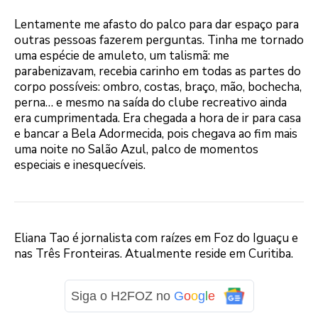
Lentamente me afasto do palco para dar espaço para
outras pessoas fazerem perguntas. Tinha me tornado
uma espécie de amuleto, um talismã: me
parabenizavam, recebia carinho em todas as partes do
corpo possíveis: ombro, costas, braço, mão, bochecha,
perna… e mesmo na saída do clube recreativo ainda
era cumprimentada. Era chegada a hora de ir para casa
e bancar a Bela Adormecida, pois chegava ao fim mais
uma noite no Salão Azul, palco de momentos
especiais e inesquecíveis.
Eliana Tao é jornalista com raízes em Foz do Iguaçu e
nas Três Fronteiras. Atualmente reside em Curitiba.
Siga o H2FOZ no
G
o
o
g
l
e