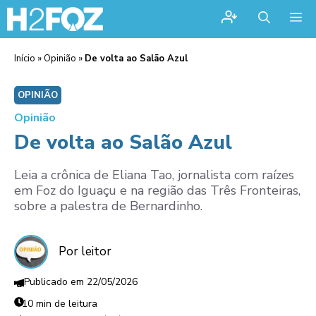
Me
Início
»
Opinião
»
De volta ao Salão Azul
OPINIÃO
Opinião
De volta ao Salão Azul
Leia a crônica de Eliana Tao, jornalista com raízes
em Foz do Iguaçu e na região das Três Fronteiras,
sobre a palestra de Bernardinho.
Por leitor
22/05/2026
10 min de leitura