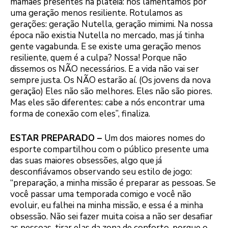
mamães presentes na plateia: nos lamentamos por
uma geração menos resiliente. Rotulamos as
gerações: geração Nutella, geração mimimi. Na nossa
época não existia Nutella no mercado, mas já tinha
gente vagabunda. E se existe uma geração menos
resiliente, quem é a culpa? Nossa! Porque não
dissemos os NÃO necessários. E a vida não vai ser
sempre justa. Os NÃO estarão aí. (Os jovens da nova
geração) Eles não são melhores. Eles não são piores.
Mas eles são diferentes: cabe a nós encontrar uma
forma de conexão com eles”, finaliza.
ESTAR PREPARADO –
Um dos maiores nomes do
esporte compartilhou com o público presente uma
das suas maiores obsessões, algo que já
desconfiávamos observando seu estilo de jogo:
“preparação, a minha missão é preparar as pessoas. Se
você passar uma temporada comigo e você não
evoluir, eu falhei na minha missão, e essa é a minha
obsessão. Não sei fazer muita coisa a não ser desafiar
as pessoas, tirar elas da zona de conforto, porque o