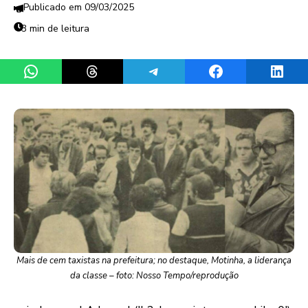
09/03/2025
3 min de leitura
Share on WhatsApp
Share on Threads
Share on Telegram
Share on Facebook
Share 
Mais de cem taxistas na prefeitura; no destaque, Motinha, a liderança
da classe – foto: Nosso Tempo/reprodução