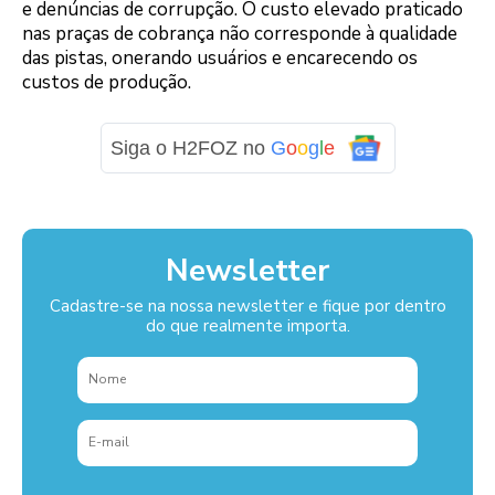
e denúncias de corrupção. O custo elevado praticado
nas praças de cobrança não corresponde à qualidade
das pistas, onerando usuários e encarecendo os
custos de produção.
Siga o H2FOZ no
G
o
o
g
l
e
Newsletter
Cadastre-se na nossa newsletter e fique por dentro
do que realmente importa.