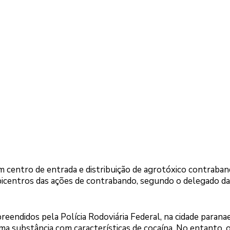
m centro de entrada e distribuição de agrotóxico contraban
picentros das ações de contrabando, segundo o delegado d
endidos pela Polícia Rodoviária Federal, na cidade parana
ma substância com características de cocaína. No entanto,