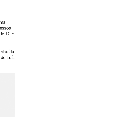
uma
ressos
a de 10%
ribuída
 de Luís