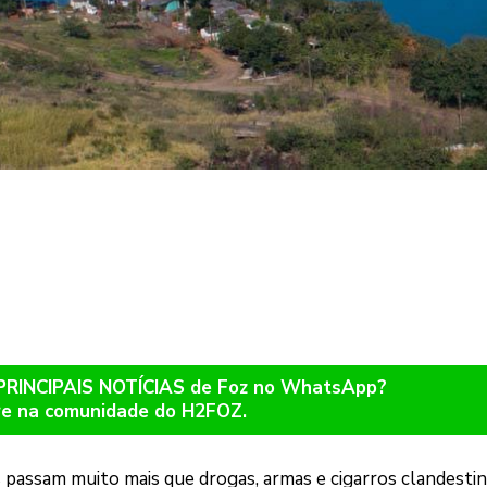
 PRINCIPAIS NOTÍCIAS de Foz no WhatsApp?
re na comunidade do H2FOZ.
s passam muito mais que drogas, armas e cigarros clandestin