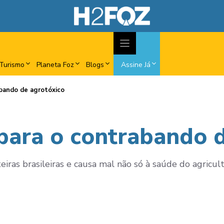
Turismo
Planeta Foz
Blogs
Assine Já
abando de agrotóxico
 para o contrabando 
teiras brasileiras e causa mal não só à saúde do agri