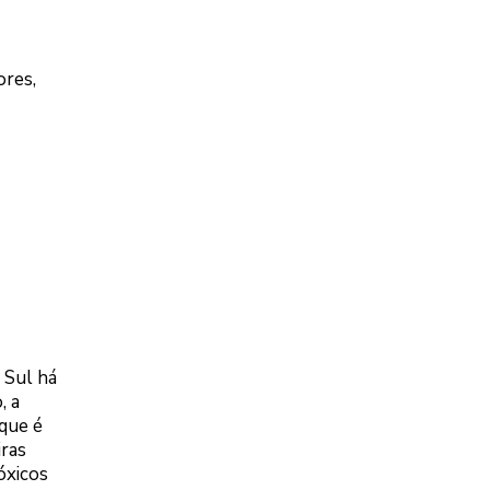
ores,
 Sul há
, a
 que é
iras
óxicos