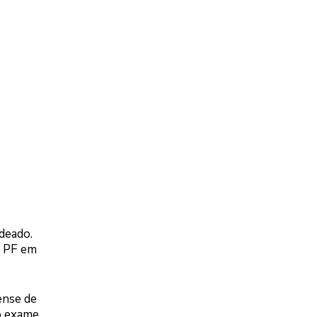
deado.
a PF em
ense de
 o exame