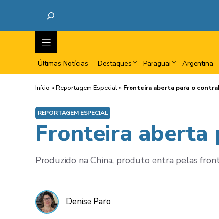
Últimas Notícias
Destaques
Paraguai
Argentina
Início
»
Reportagem Especial
»
Fronteira aberta para o contr
REPORTAGEM ESPECIAL
Fronteira aberta
Produzido na China, produto entra pelas fron
Denise Paro