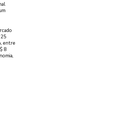
mal
 um
ercado
 25
, entre
$ 8
nomia,