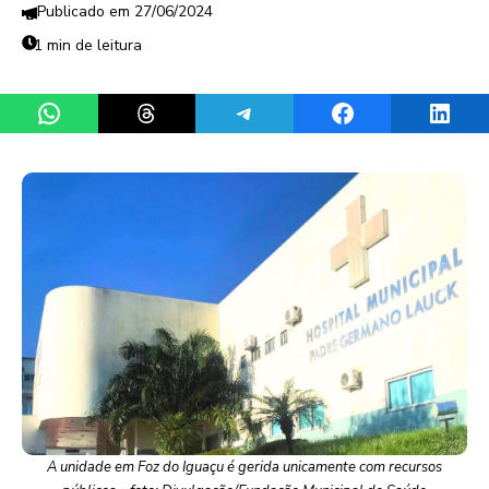
27/06/2024
1 min de leitura
Share on WhatsApp
Share on Threads
Share on Telegram
Share on Facebook
Share 
A unidade em Foz do Iguaçu é gerida unicamente com recursos