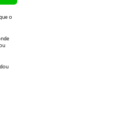
que o
onde
tou
rdou