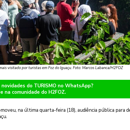
 mais visitado por turistas em Foz do Iguaçu. Foto: Marcos Labanca/H2FOZ
er novidades do TURISMO no WhatsApp?
re na comunidade do H2FOZ.
oveu, na última quarta-feira (18), audiência pública para 
açu.