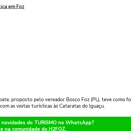
tica em Foz
ebate, proposto pelo vereador Bosco Foz (PL), teve como f
 com as visitas turísticas às Cataratas do Iguaçu.
er novidades do TURISMO no WhatsApp?
re na comunidade do H2FOZ.