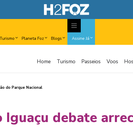
Turismo
Planeta Foz
Blogs
Assine Já
Home
Turismo
Passeios
Voos
Ho
ão do Parque Nacional
 Iguaçu debate arre