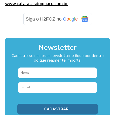
www.cataratasdoiguacu.com.br
.
Siga o H2FOZ no
G
o
o
g
l
e
Newsletter
Cadastre-se na nossa newsletter e fique por dentro
do que realmente importa.