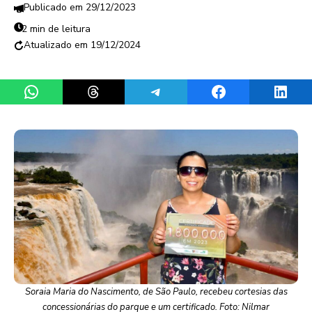
29/12/2023
2 min de leitura
19/12/2024
Share on WhatsApp
Share on Threads
Share on Telegram
Share on Facebook
Share 
Soraia Maria do Nascimento, de São Paulo, recebeu cortesias das
concessionárias do parque e um certificado. Foto: Nilmar