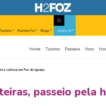
Turismo
Planeta Foz
Blogs
Assine Já
Home
Turismo
Passeios
Voos
Ho
ria e cultura em Foz do Iguaçu
eiras, passeio pela h