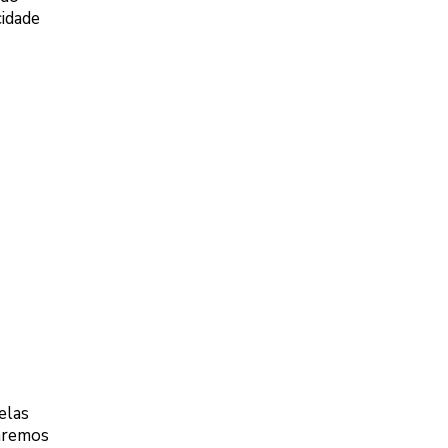
cidade
elas
iaremos