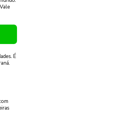
o mundo.
 Vale
dades. É
raná.
 com
eiras