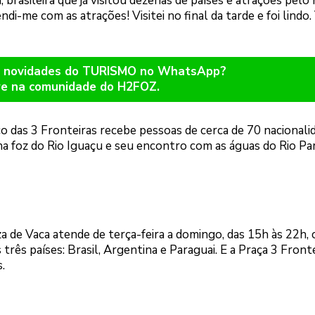
a, brasileira que já visitou dezenas de países e atrações pel
di-me com as atrações! Visitei no final da tarde e foi lindo.
er novidades do TURISMO no WhatsApp?
re na comunidade do H2FOZ.
co das 3 Fronteiras recebe pessoas de cerca de 70 nacionali
 na foz do Rio Iguaçu e seu encontro com as águas do Rio Pa
a de Vaca atende de terça-feira a domingo, das 15h às 22h,
três países: Brasil, Argentina e Paraguai. E a Praça 3 Front
.