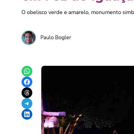
O obelisco verde e amarelo, monumento simból
Paulo Bogler
Share on WhatsApp
Share on Facebook
Share on Threads
Share on Telegram
Share on LinkedIn