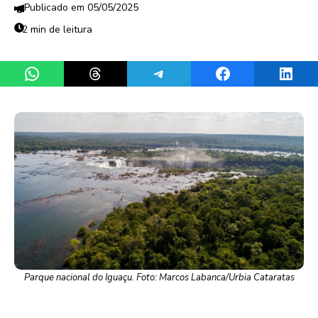
05/05/2025
2 min de leitura
Share on WhatsApp
Share on Threads
Share on Telegram
Share on Facebook
Share 
Parque nacional do Iguaçu. Foto: Marcos Labanca/Urbia Cataratas