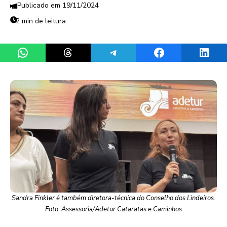
19/11/2024
2 min de leitura
Share on WhatsApp
Share on Threads
Share on Telegram
Share on Facebook
Share 
Sandra Finkler é também diretora-técnica do Conselho dos Lindeiros.
Foto: Assessoria/Adetur Cataratas e Caminhos