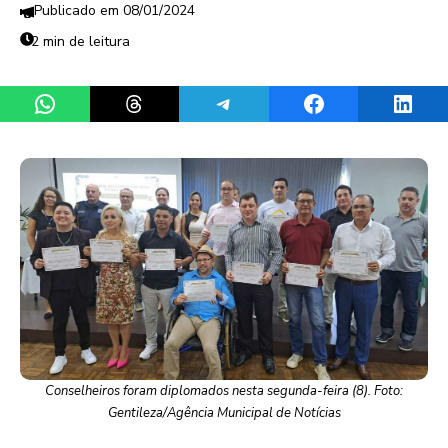
08/01/2024
2 min de leitura
Share on WhatsApp
Share on Threads
Share on Telegram
Share on Facebook
Share 
Conselheiros foram diplomados nesta segunda-feira (8). Foto:
Gentileza/Agência Municipal de Notícias