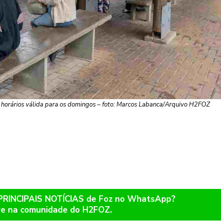
de horários válida para os domingos – foto: Marcos Labanca/Arquivo H2FOZ
 PRINCIPAIS NOTÍCIAS de Foz no WhatsApp?
re na comunidade do H2FOZ.