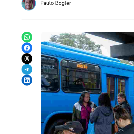
Paulo Bogler
Share on WhatsApp
Share on Facebook
Share on Threads
Share on Telegram
Share on LinkedIn