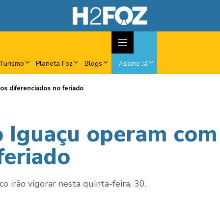
Turismo
Planeta Foz
Blogs
Assine Já
s diferenciados no feriado
 Iguaçu operam com 
feriado
o irão vigorar nesta quinta-feira, 30.