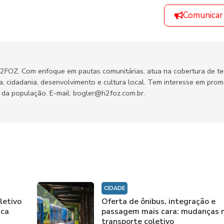
Comunicar
H2FOZ. Com enfoque em pautas comunitárias, atua na cobertura de t
ca, cidadania, desenvolvimento e cultura local. Tem interesse em pro
no da população. E-mail: bogler@h2foz.com.br.
CIDADE
letivo
Oferta de ônibus, integração e
ica
passagem mais cara: mudanças 
transporte coletivo