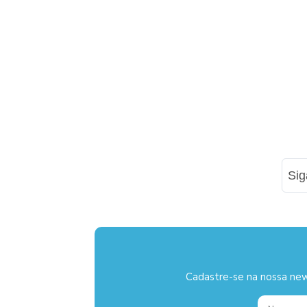
Si
Cadastre-se na nossa new