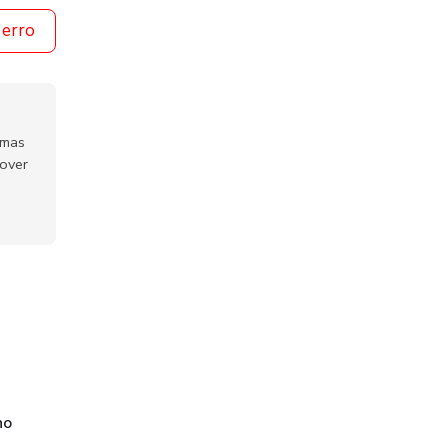
 erro
emas
mover
no