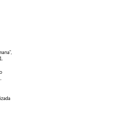
mana”,
1.
o
.
izada