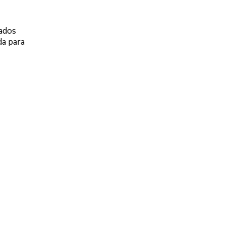
iados
da para