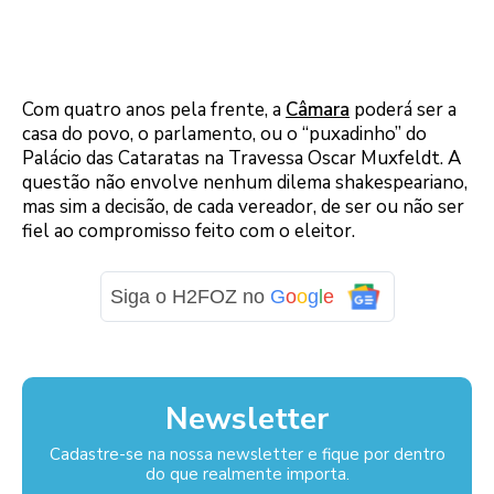
Com quatro anos pela frente, a
Câmara
poderá ser a
casa do povo, o parlamento, ou o “puxadinho” do
Palácio das Cataratas na Travessa Oscar Muxfeldt. A
questão não envolve nenhum dilema shakespeariano,
mas sim a decisão, de cada vereador, de ser ou não ser
fiel ao compromisso feito com o eleitor.
Siga o H2FOZ no
G
o
o
g
l
e
Newsletter
Cadastre-se na nossa newsletter e fique por dentro
do que realmente importa.