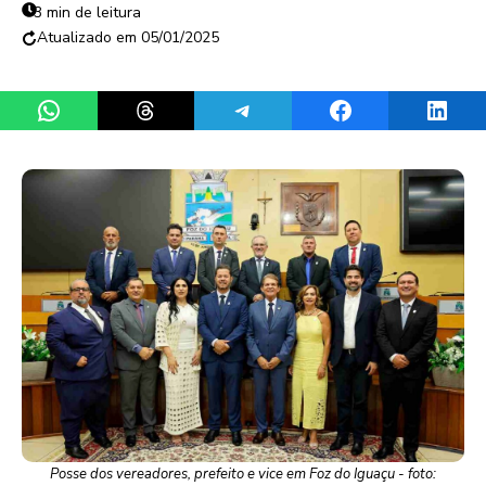
3 min de leitura
05/01/2025
Share on WhatsApp
Share on Threads
Share on Telegram
Share on Facebook
Share 
Posse dos vereadores, prefeito e vice em Foz do Iguaçu - foto: