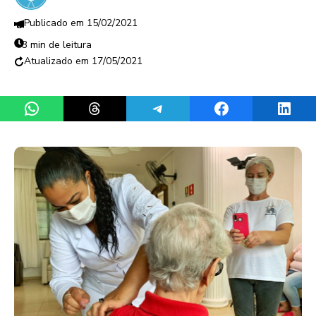
15/02/2021
3 min de leitura
17/05/2021
Share on WhatsApp
Share on Threads
Share on Telegram
Share on Facebook
Share 