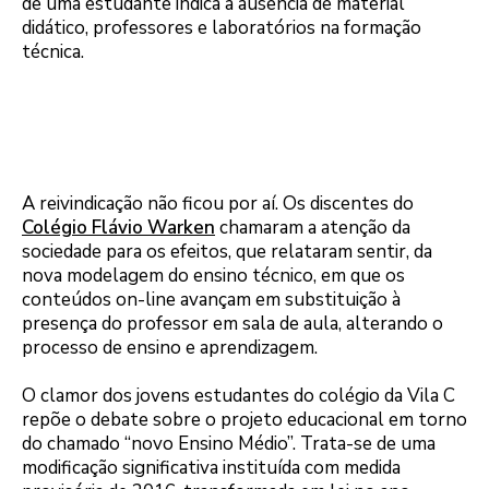
de uma estudante indica a ausência de material
didático, professores e laboratórios na formação
técnica.
Leia também: Estudantes fecham escola estadual
em Foz do Iguaçu para cobrar do governo melhoria
no ensino
A reivindicação não ficou por aí. Os discentes do
Colégio Flávio Warken
chamaram a atenção da
sociedade para os efeitos, que relataram sentir, da
nova modelagem do ensino técnico, em que os
conteúdos on-line avançam em substituição à
presença do professor em sala de aula, alterando o
processo de ensino e aprendizagem.
O clamor dos jovens estudantes do colégio da Vila C
repõe o debate sobre o projeto educacional em torno
do chamado “novo Ensino Médio”. Trata-se de uma
modificação significativa instituída com medida