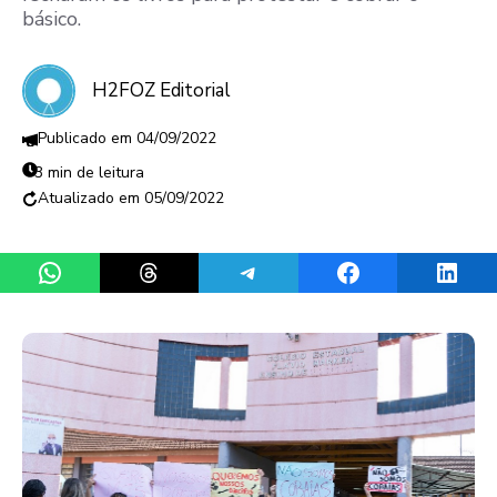
básico.
H2FOZ Editorial
04/09/2022
3 min de leitura
05/09/2022
Share on WhatsApp
Share on Threads
Share on Telegram
Share on Facebook
Share 