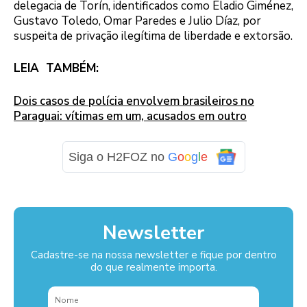
delegacia de Torín, identificados como Eladio Giménez,
Gustavo Toledo, Omar Paredes e Julio Díaz, por
suspeita de privação ilegítima de liberdade e extorsão.
LEIA TAMBÉM:
Dois casos de polícia envolvem brasileiros no
Paraguai: vítimas em um, acusados em outro
Siga o H2FOZ no
G
o
o
g
l
e
Newsletter
Cadastre-se na nossa newsletter e fique por dentro
do que realmente importa.