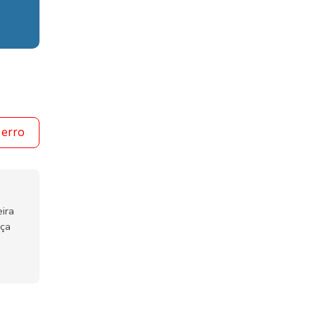
 erro
ira
nça