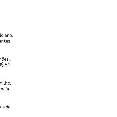
do ano,
tantes
hões),
R$ 5,2
milho,
uila
ria de