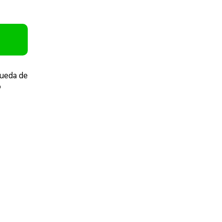
queda de
o