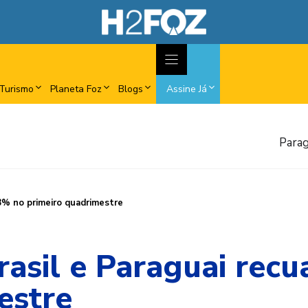
Turismo
Planeta Foz
Blogs
Assine Já
Parag
,8% no primeiro quadrimestre
rasil e Paraguai recu
estre