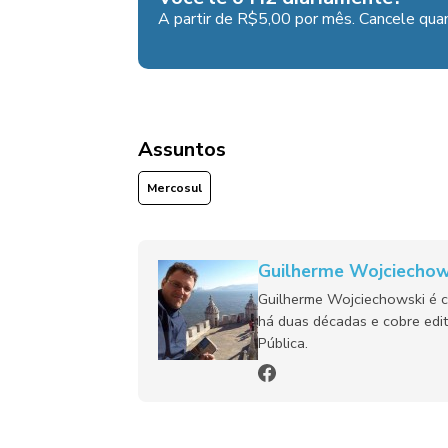
A partir de R$5,00 por mês. Cancele quan
Assuntos
Mercosul
Guilherme Wojciechow
Guilherme Wojciechowski é c
há duas décadas e cobre edit
Pública.