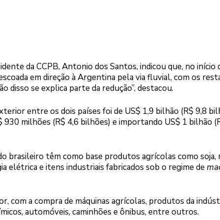
sidente da CCPB, Antonio dos Santos, indicou que, no início 
escoada em direção à Argentina pela via fluvial, com os res
o disso se explica parte da redução”, destacou.
ior entre os dois países foi de US$ 1,9 bilhão (R$ 9,8 bil
 930 milhões (R$ 4,6 bilhões) e importando US$ 1 bilhão (
o brasileiro têm como base produtos agrícolas como soja, 
ia elétrica e itens industriais fabricados sob o regime de
maq
r, com a compra de máquinas agrícolas, produtos da indúst
ímicos, automóveis, caminhões e ônibus, entre outros.