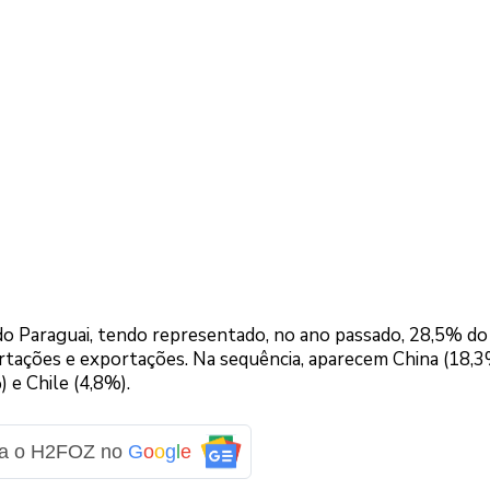
l do Paraguai, tendo representado, no ano passado, 28,5% do
ortações e exportações. Na sequência, aparecem China (18,3
 e Chile (4,8%).
ga o H2FOZ no
G
o
o
g
l
e