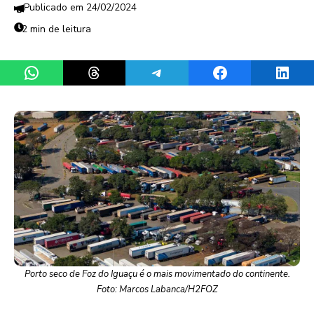
24/02/2024
2 min de leitura
Share on WhatsApp
Share on Threads
Share on Telegram
Share on Facebook
Share 
Porto seco de Foz do Iguaçu é o mais movimentado do continente.
Foto: Marcos Labanca/H2FOZ