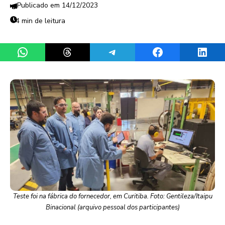
14/12/2023
4 min de leitura
Share on WhatsApp
Share on Threads
Share on Telegram
Share on Facebook
Share 
Teste foi na fábrica do fornecedor, em Curitiba. Foto: Gentileza/Itaipu
Binacional (arquivo pessoal dos participantes)