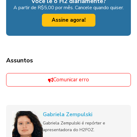
Você lê o H2 diariamente?
A partir de R$5,00 por mês. Cancele quando quiser.
Assine agora!
Assuntos
Comunicar erro
Gabriela Zempulski
Gabriela Zempulski é repórter e
apresentadora do H2FOZ.