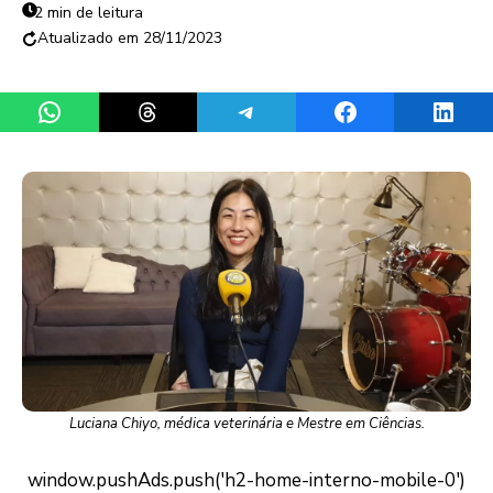
2 min de leitura
28/11/2023
Share on WhatsApp
Share on Threads
Share on Telegram
Share on Facebook
Share 
Luciana Chiyo, médica veterinária e Mestre em Ciências.