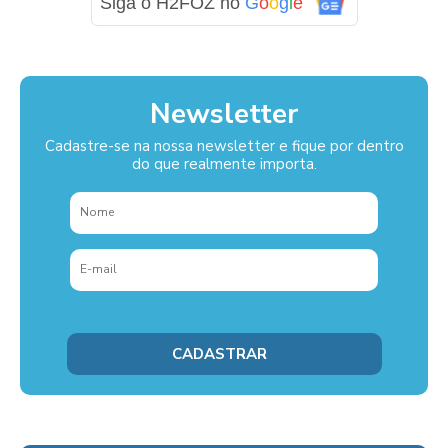
Siga o H2FOZ no
G
o
o
g
l
e
Newsletter
Cadastre-se na nossa newsletter e fique por dentro
do que realmente importa.