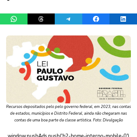
Share on WhatsApp
Share on Threads
Share on Telegram
Share on Facebook
Share 
Recursos depositados pelo pelo governo federal, em 2023, nas contas
de estados, municípios e Distrito Federal, ainda não chegaram nas
contas de uma boa parte da classe artística. Foto: Divulgação