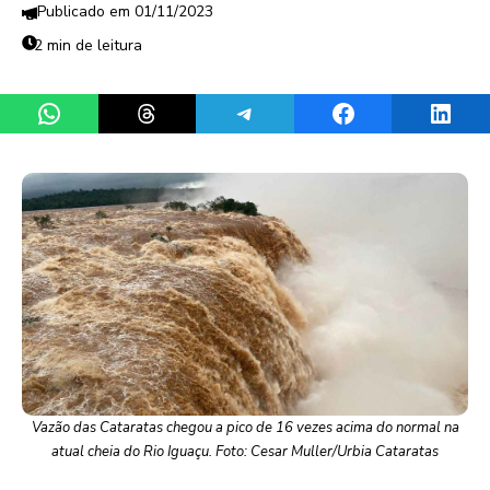
01/11/2023
2 min de leitura
Share on WhatsApp
Share on Threads
Share on Telegram
Share on Facebook
Share 
Vazão das Cataratas chegou a pico de 16 vezes acima do normal na
atual cheia do Rio Iguaçu. Foto: Cesar Muller/Urbia Cataratas