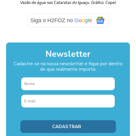
Vazão de água nas Cataratas do Iguaçu. Gráfico: Copel
Siga o H2FOZ no
G
o
o
g
l
e
Newsletter
Cadastre-se na nossa newsletter e fique por dentro
do que realmente importa.