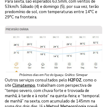
Para sexta, são esperados 63.5mm, com ventos de
53km/h. Sábado (4) e domingo (5), por sua vez, terão
predomínio de sol, com temperaturas entre 14°C e
29°C na fronteira.
Próximos dias em Foz do Iguaçu. Gráfico: Simepar
Outros serviços consultados pelo
H2FOZ
, como o
site
Climatempo
, trabalham com perspectiva de
“tempo severo, com chuva forte e trovoada de
manhã, à tarde e à noite” na quinta-feira; e “temporal
de manhã” na sexta, com acumulado de 145mm na
soma dos dois dias. Já a
Metsul Meteorologia
prevê