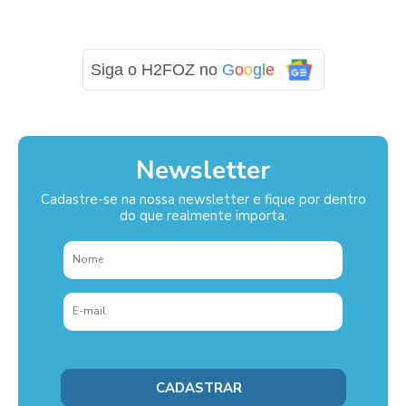
Siga o H2FOZ no
G
o
o
g
l
e
Newsletter
Cadastre-se na nossa newsletter e fique por dentro
do que realmente importa.