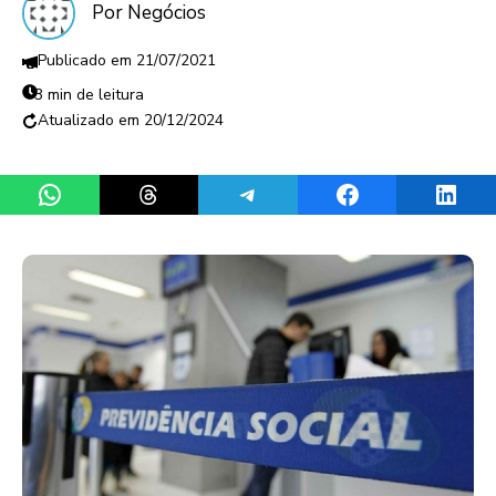
Por Negócios
21/07/2021
3 min de leitura
20/12/2024
Share on WhatsApp
Share on Threads
Share on Telegram
Share on Facebook
Share 