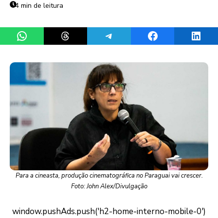
4 min de leitura
Share on WhatsApp
Share on Threads
Share on Telegram
Share on Facebook
Share 
Para a cineasta, produção cinematográfica no Paraguai vai crescer.
Foto: John Alex/Divulgação