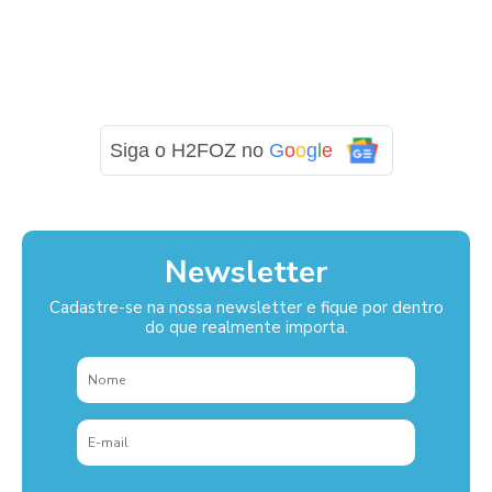
Siga o H2FOZ no
G
o
o
g
l
e
Newsletter
Cadastre-se na nossa newsletter e fique por dentro
do que realmente importa.