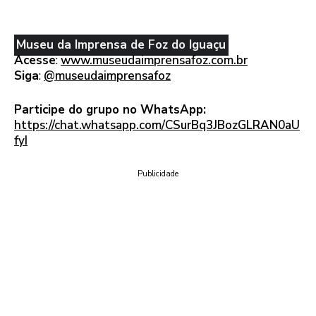
Museu da Imprensa de Foz do Iguaçu
Acesse
:
www.museudaimprensafoz.com.br
Siga
:
@museudaimprensafoz
Participe do grupo no WhatsApp:
https://chat.whatsapp.com/CSurBq3JBozGLRAN0aU
fyI
Publicidade