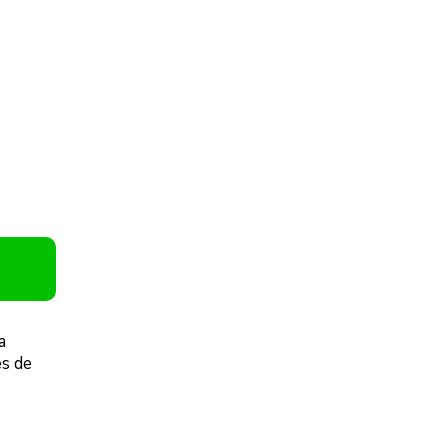
a
ês de