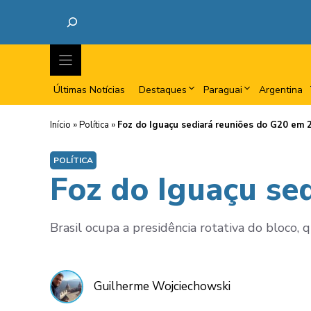
Últimas Notícias
Destaques
Paraguai
Argentina
Início
»
Política
»
Foz do Iguaçu sediará reuniões do G20 em 
POLÍTICA
Foz do Iguaçu se
Brasil ocupa a presidência rotativa do bloco
Guilherme Wojciechowski