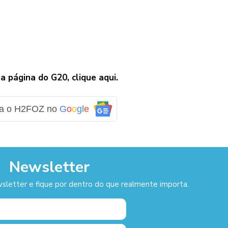
a página do G20, clique aqui.
ga o H2FOZ no
G
o
o
g
l
e
Newsletter
sletter e fique por dentro do que realmente importa.