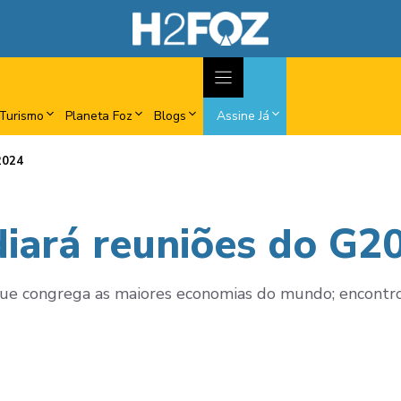
Turismo
Planeta Foz
Blogs
Assine Já
2024
diará reuniões do G2
, que congrega as maiores economias do mundo; encont