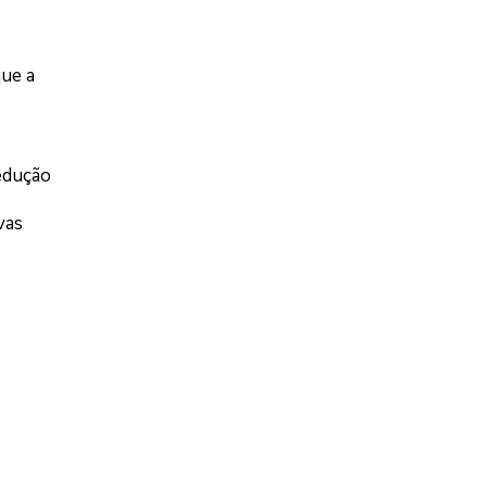
que a
edução
vas