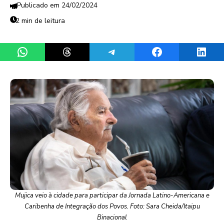
24/02/2024
2 min de leitura
Share on WhatsApp
Share on Threads
Share on Telegram
Share on Facebook
Share 
Mujica veio à cidade para participar da Jornada Latino-Americana e
Caribenha de Integração dos Povos. Foto: Sara Cheida/Itaipu
Binacional