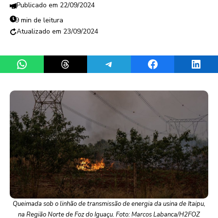
22/09/2024
9 min de leitura
23/09/2024
Share on WhatsApp
Share on Threads
Share on Telegram
Share on Facebook
Share 
Queimada sob o linhão de transmissão de energia da usina de Itaipu,
na Região Norte de Foz do Iguaçu. Foto: Marcos Labanca/H2FOZ