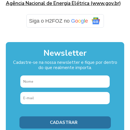
Agência Nacional de Energia Elétrica (www.gov.br)
Siga o H2FOZ no
G
o
o
g
l
e
Newsletter
Cadastre-se na nossa newsletter e fique por dentro
do que realmente importa.