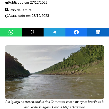
27/12/2023
2 min de leitura
28/12/2023
Share on WhatsApp
Share on Threads
Share on Telegram
Share on Facebook
Share 
Rio Iguaçu no trecho abaixo das Cataratas, com a margem brasileira à
esquerda. Imagem: Google Maps (Arquivo)