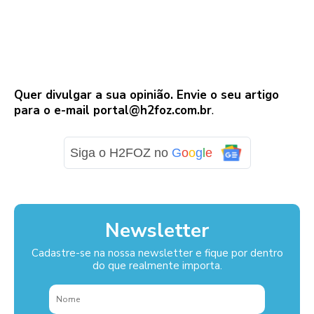
Quer divulgar a sua opinião. Envie o seu artigo
para o e-mail portal@h2foz.com.br
.
Siga o H2FOZ no
G
o
o
g
l
e
Newsletter
Cadastre-se na nossa newsletter e fique por dentro
do que realmente importa.