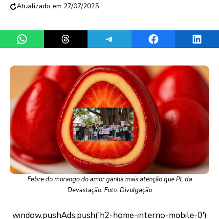
27/07/2025
Share on WhatsApp
Share on Threads
Share on Telegram
Share on Facebook
Share 
Febre do morango do amor ganha mais atenção que PL da
Devastação. Foto: Divulgação