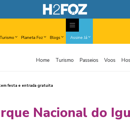
Turismo
Planeta Foz
Blogs
Assine Já
Home
Turismo
Passeios
Voos
Ho
tem festa e entrada gratuita
arque Nacional do Igu