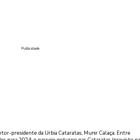
Publicidade
retor-presidente da Urbia Cataratas, Munir Calaça. Entre
es para 2024: o passeio noturno nas Cataratas (previsto p