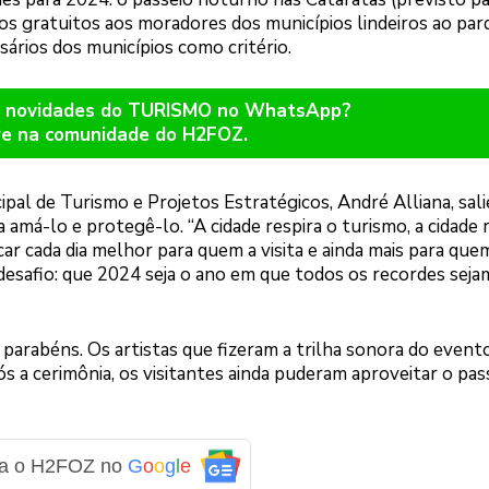
s gratuitos aos moradores dos municípios lindeiros ao par
ários dos municípios como critério.
er novidades do TURISMO no WhatsApp?
re na comunidade do H2FOZ.
ipal de Turismo e Projetos Estratégicos, André Alliana, sal
amá-lo e protegê-lo. “A cidade respira o turismo, a cidade 
ficar cada dia melhor para quem a visita e ainda mais para qu
m desafio: que 2024 seja o ano em que todos os recordes seja
r parabéns. Os artistas que fizeram a trilha sonora do event
 a cerimônia, os visitantes ainda puderam aproveitar o pass
ga o H2FOZ no
G
o
o
g
l
e