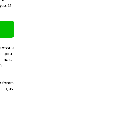
que. O
ientou a
respira
em mora
m
o foram
eio, as