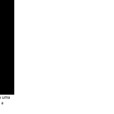
 a uma
 a