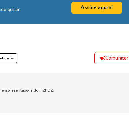
Assine agora!
do quiser.
Comunicar
Cataratas
er e apresentadora do H2FOZ.