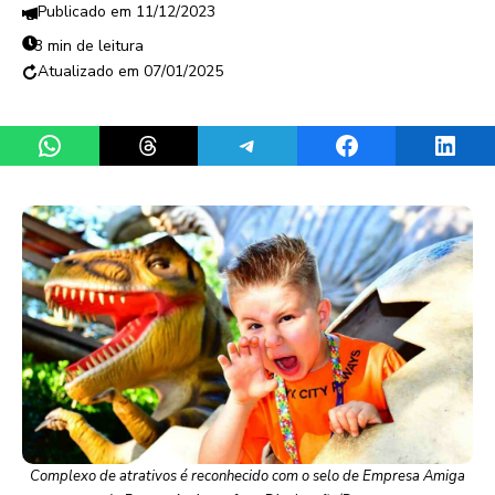
11/12/2023
3 min de leitura
07/01/2025
Share on WhatsApp
Share on Threads
Share on Telegram
Share on Facebook
Share 
Complexo de atrativos é reconhecido com o selo de Empresa Amiga