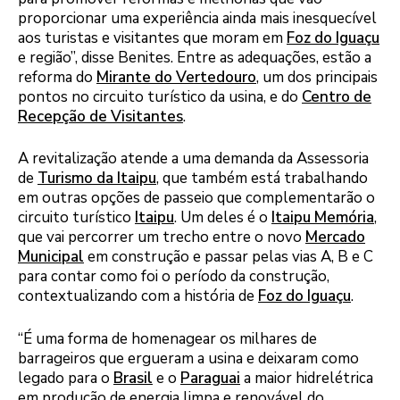
proporcionar uma experiência ainda mais inesquecível
aos turistas e visitantes que moram em
Foz do Iguaçu
e região”, disse Benites. Entre as adequações, estão a
reforma do
Mirante do Vertedouro
, um dos principais
pontos no circuito turístico da usina, e do
Centro de
Recepção de Visitantes
.
A revitalização atende a uma demanda da Assessoria
de
Turismo da Itaipu
, que também está trabalhando
em outras opções de passeio que complementarão o
circuito turístico
Itaipu
. Um deles é o
Itaipu Memória
,
que vai percorrer um trecho entre o novo
Mercado
Municipal
em construção e passar pelas vias A, B e C
para contar como foi o período da construção,
contextualizando com a história de
Foz do Iguaçu
.
“É uma forma de homenagear os milhares de
barrageiros que ergueram a usina e deixaram como
legado para o
Brasil
e o
Paraguai
a maior hidrelétrica
em produção de energia limpa e renovável do