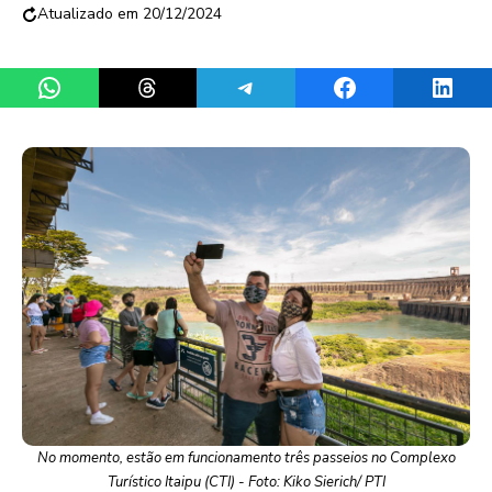
20/12/2024
Share on WhatsApp
Share on Threads
Share on Telegram
Share on Facebook
Share 
No momento, estão em funcionamento três passeios no Complexo
Turístico Itaipu (CTI) - Foto: Kiko Sierich/ PTI