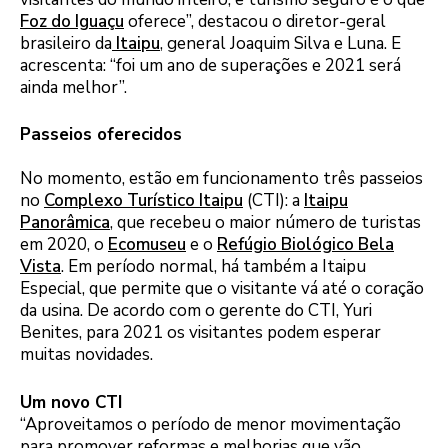
Foz do Iguaçu
oferece”, destacou o diretor-geral
brasileiro da
Itaipu
, general Joaquim Silva e Luna. E
acrescenta: “foi um ano de superações e 2021 será
ainda melhor”.
Passeios oferecidos
No momento, estão em funcionamento três passeios
no
Complexo Turístico Itaipu
(CTI): a
Itaipu
Panorâmica
, que recebeu o maior número de turistas
em 2020, o
Ecomuseu
e o
Refúgio Biológico Bela
Vista
. Em período normal, há também a Itaipu
Especial, que permite que o visitante vá até o coração
da usina. De acordo com o gerente do CTI, Yuri
Benites, para 2021 os visitantes podem esperar
muitas novidades.
Um novo CTI
“Aproveitamos o período de menor movimentação
para promover reformas e melhorias que vão