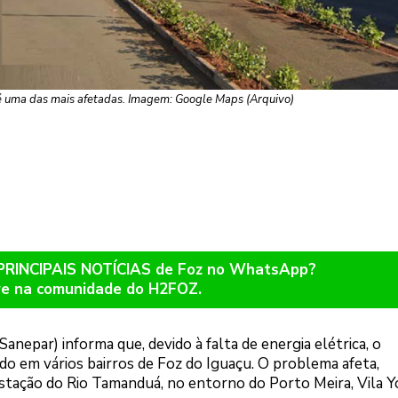
é uma das mais afetadas. Imagem: Google Maps (Arquivo)
 PRINCIPAIS NOTÍCIAS de Foz no WhatsApp?
re na comunidade do H2FOZ.
epar) informa que, devido à falta de energia elétrica, o
 em vários bairros de Foz do Iguaçu. O problema afeta,
estação do Rio Tamanduá, no entorno do Porto Meira, Vila 