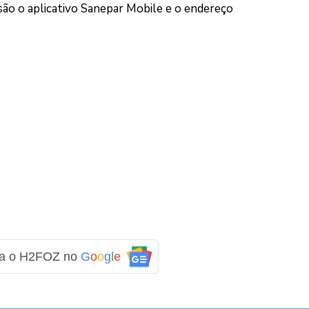
são o aplicativo Sanepar Mobile e o endereço
ga o H2FOZ no
G
o
o
g
l
e