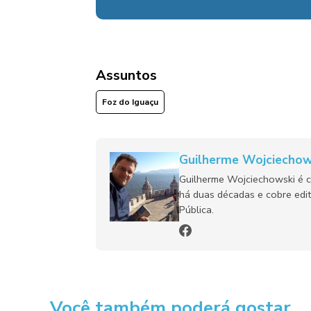
Assuntos
Foz do Iguaçu
Guilherme Wojciechow
Guilherme Wojciechowski é c
há duas décadas e cobre edit
Pública.
Você também poderá gostar