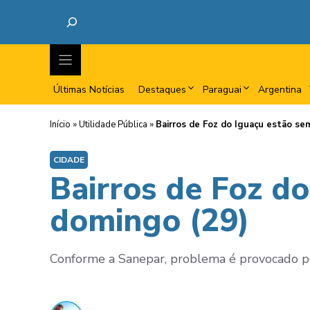
Últimas Notícias
Destaques
Paraguai
Argentina
Início
»
Utilidade Pública
»
Bairros de Foz do Iguaçu estão s
CIDADE
Bairros de Foz d
domingo (29)
Conforme a Sanepar, problema é provocado p