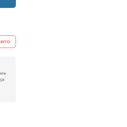
 erro
ira
nça