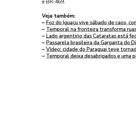
e BR-469.
Veja também:
–
Foz do Iguaçu vive sábado de caos, c
–
Temporal na fronteira transforma ruas
–
Lado argentino das Cataratas está fe
–
Passarela brasileira da Garganta do 
–
Vídeo: cidade do Paraguai teve torna
–
Temporal deixa desabrigados e uma p