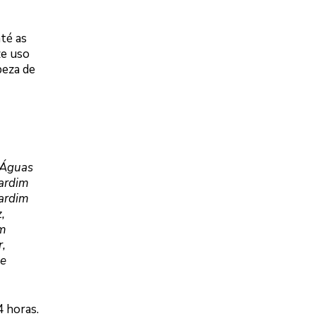
té as
ze uso
peza de
 Águas
Jardim
Jardim
,
im
r,
le
 horas.