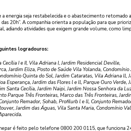
e a energia seja restabelecida e o abastecimento retomado a
 das 20h”. A companhia orienta a população para que priori
oal, adiando atividades que exigem grande volume, como lim
eguintes logradouros:
Cecília I e II, Vila Adriana I, Jardim Residencial Deville,
ca, Jardim Eliza, Posto de Saúde Vila Yolanda, Condomínio
ndomínio Quinta do Sol, Jardim Cataratas, Vila Adriana ll, 
 Boa Esperança, Jardim das Flores l e ll, Parque Ouro Verde, 
dim Santa Cecília, Jardim Naipi, Jardim Nossa Senhora da Luz
nto Parque Três Fronteiras, Marco das Três Fronteiras, Jard
 Conjunto Remador, Sohab, Profilurb l e ll, Conjunto Remado
ouver, Jardim das Águas, Vila Santa Maria, Condomínio Va
Aparecida.
epar é feito pelo telefone 0800 200 0115, que funciona 24