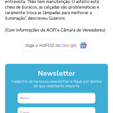
entrevista. “Não tem manutenção. O asfalto está
cheio de buracos, as calçadas são problemáticas e
raramente troca as lâmpadas para melhorar a
iluminação”, descreveu Guiaroni.
(Com informações da ACIFI e Câmara de Vereadores)
Siga o H2FOZ no
G
o
o
g
l
e
Newsletter
Cadastre-se na nossa newsletter e fique por dentro
do que realmente importa.