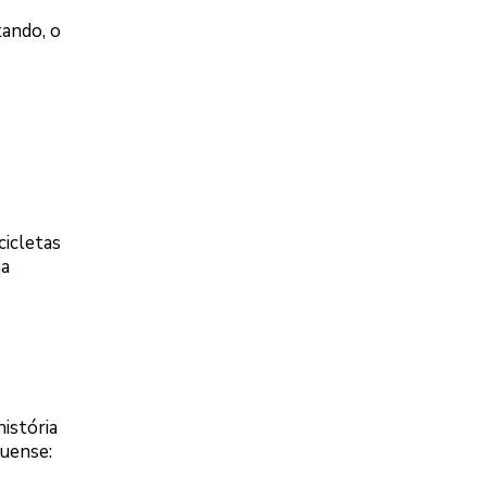
tando, o
cicletas
ma
istória
çuense: