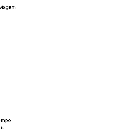
 viagem
tempo
a.