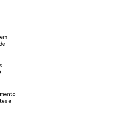
bem
 de
s
0
momento
tes e