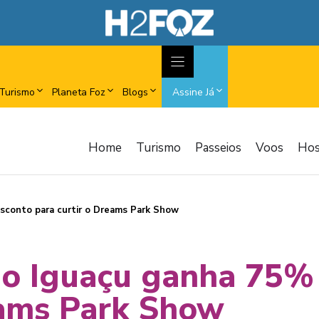
Turismo
Planeta Foz
Blogs
Assine Já
Home
Turismo
Passeios
Voos
Ho
sconto para curtir o Dreams Park Show
do Iguaçu ganha 75%
eams Park Show