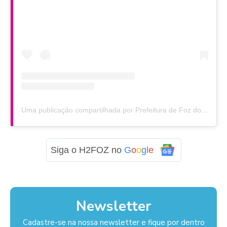
Uma publicação compartilhada por Prefeitura de Foz do Iguaçu (@prefeituradefoz)
Siga o H2FOZ no
G
o
o
g
l
e
Newsletter
Cadastre-se na nossa newsletter e fique por dentro