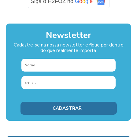
Siga o H2FOZ no
G
o
o
g
l
e
Newsletter
Cadastre-se na nossa newsletter e fique por dentro
do que realmente importa.