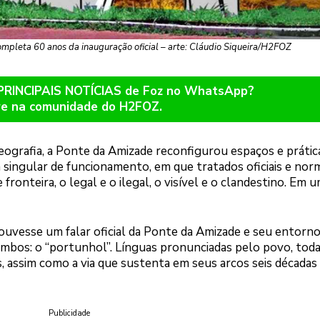
mpleta 60 anos da inauguração oficial – arte: Cláudio Siqueira/H2FOZ
 PRINCIPAIS NOTÍCIAS de Foz no WhatsApp?
re na comunidade do H2FOZ.
eografia, a Ponte da Amizade reconfigurou espaços e prátic
a singular de funcionamento, em que tratados oficiais e nor
onteira, o legal e o ilegal, o visível e o clandestino. Em 
uvesse um falar oficial da Ponte da Amizade e seu entorno
mbos: o “portunhol”. Línguas pronunciadas pelo povo, toda
, assim como a via que sustenta em seus arcos seis décadas
Publicidade