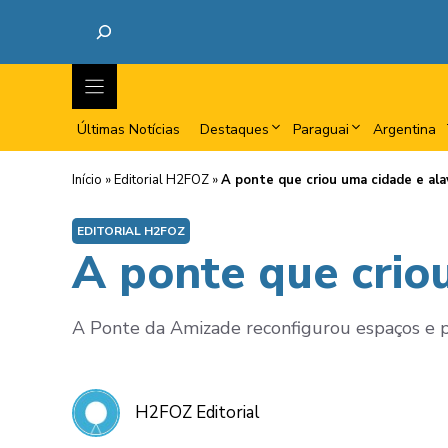
Últimas Notícias
Destaques
Paraguai
Argentina
Início
»
Editorial H2FOZ
»
A ponte que criou uma cidade e ala
EDITORIAL H2FOZ
A ponte que crio
A Ponte da Amizade reconfigurou espaços e p
H2FOZ Editorial