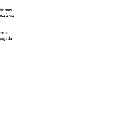
idiomas
sa à via
ente,
chegada