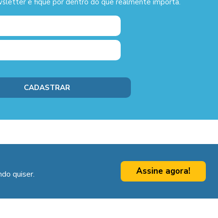
sletter e fique por dentro do que realmente importa.
Assine agora!
do quiser.