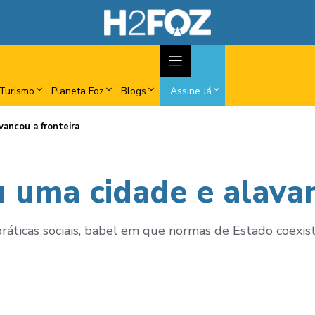
Turismo
Planeta Foz
Blogs
Assine Já
vancou a fronteira
u uma cidade e alavan
ráticas sociais, babel em que normas de Estado coexis