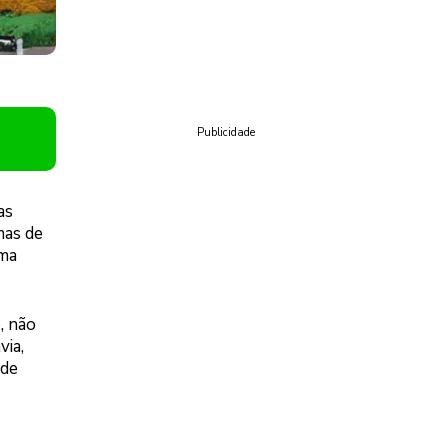
Publicidade
as
mas de
uma
, não
via,
 de