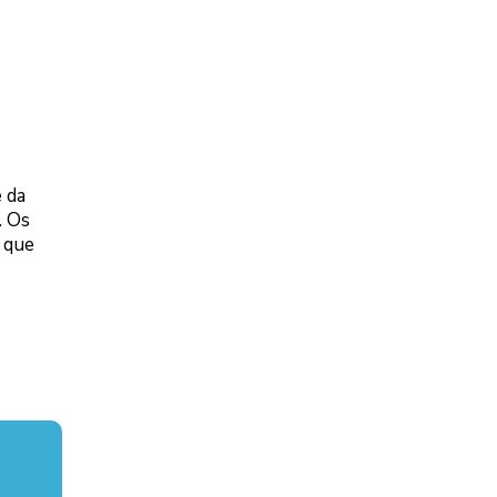
 da
. Os
 que