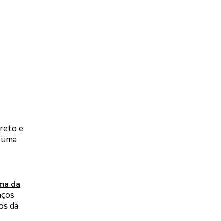
reto e
e uma
ma da
aços
os da