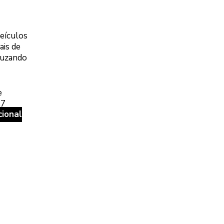
veículos
ais de
cruzando
e
,7
cional