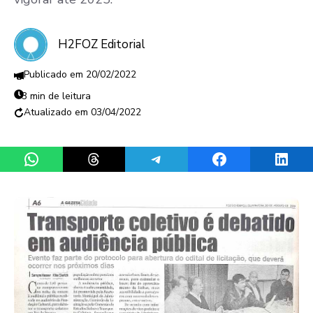
H2FOZ Editorial
20/02/2022
3 min de leitura
03/04/2022
Share on WhatsApp
Share on Threads
Share on Telegram
Share on Facebook
Share 