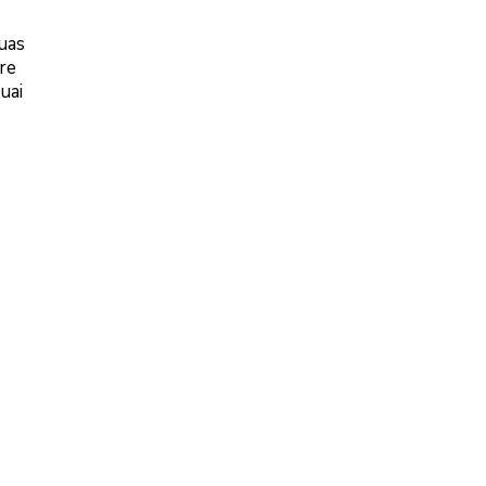
suas
re
uai