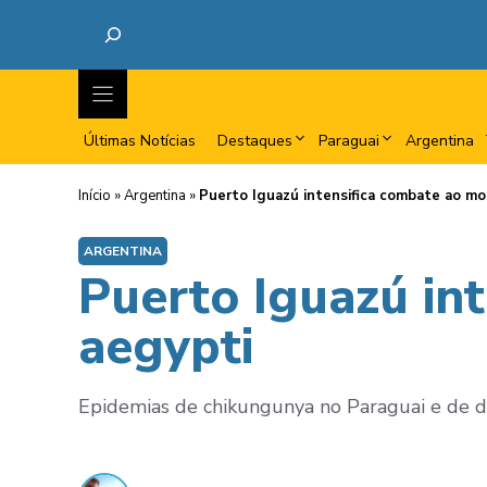
Últimas Notícias
Destaques
Paraguai
Argentina
Início
»
Argentina
»
Puerto Iguazú intensifica combate ao m
ARGENTINA
Puerto Iguazú in
aegypti
Epidemias de chikungunya no Paraguai e de d