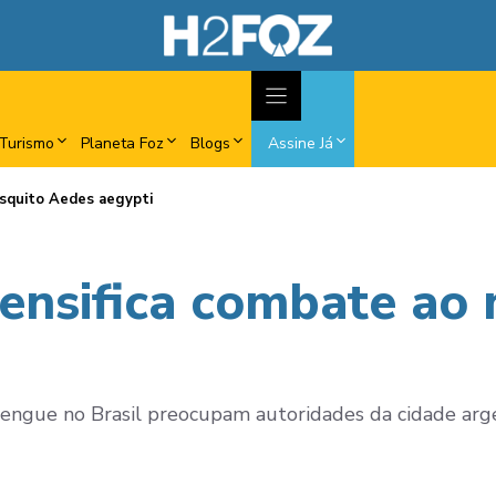
Turismo
Planeta Foz
Blogs
Assine Já
osquito Aedes aegypti
tensifica combate ao
engue no Brasil preocupam autoridades da cidade arge