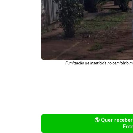
Fumigação de inseticida no cemitério m
🌎 Quer recebe
Ent