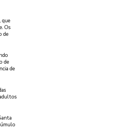
, que
e. Os
o de
endo
o de
ncia de
das
 adultos
Santa
acúmulo