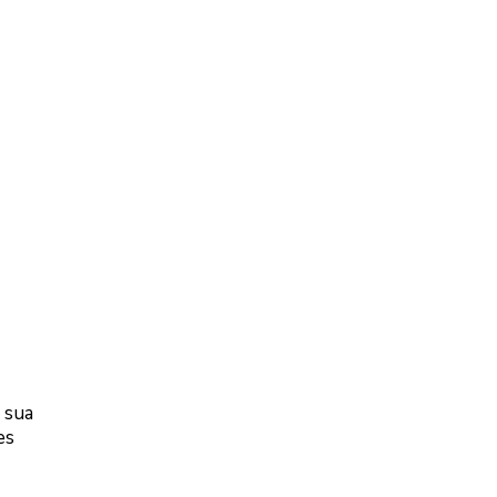
r sua
es