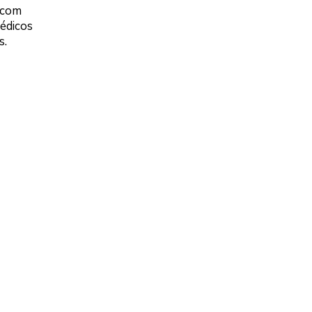
 com
édicos
s.