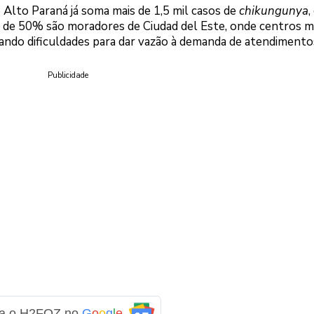
Alto Paraná já soma mais de 1,5 mil casos de
chikungunya
,
a de 50% são moradores de Ciudad del Este, onde centros m
ndo dificuldades para dar vazão à demanda de atendimento
Publicidade
ga o H2FOZ no
G
o
o
g
l
e