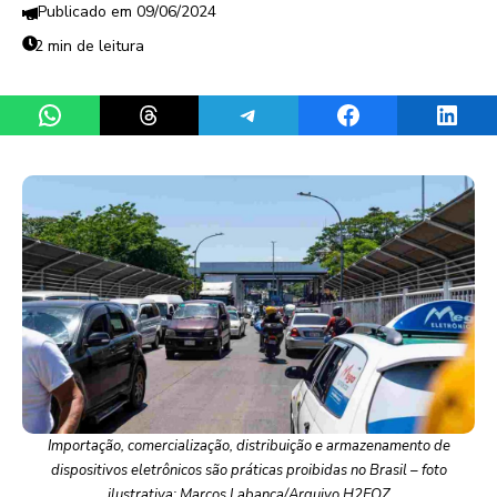
09/06/2024
2 min de leitura
Share on WhatsApp
Share on Threads
Share on Telegram
Share on Facebook
Share 
Importação, comercialização, distribuição e armazenamento de
dispositivos eletrônicos são práticas proibidas no Brasil – foto
ilustrativa: Marcos Labanca/Arquivo H2FOZ